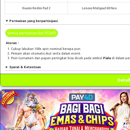
Xiaomi Redmi Pad 2
Lenovo Motopad 60 Neo
Permainan yang berpartisipasi
Semua permainan slot PGSoft
Aturan :
Cukup lakukan 100x spin nominal berapa pun.
Pemain akan otomatis ikut serta dalam event.
Poin turnamen dan papan peringkat bisa dicek pada simbol
Piala
di dalam pe
Syarat & Ketentuan
Detai