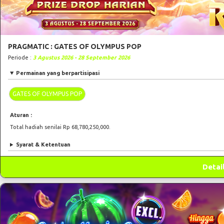
PRAGMATIC : GATES OF OLYMPUS POP
Periode :
3 Agustus 2026 - 28 September 2026
Permainan yang berpartisipasi
GATES OF OLYMPUS POP
Aturan :
Total hadiah senilai Rp 68,780,250,000.
Syarat & Ketentuan
Detai