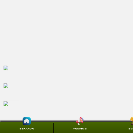
BERANDA
PROMOSI
EV