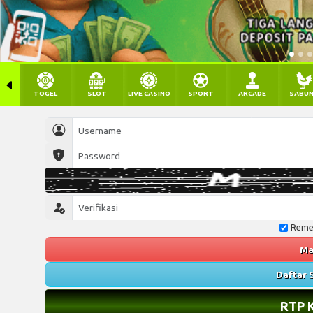
TOGEL
SLOT
LIVE CASINO
SPORT
ARCADE
SABU
Reme
Ma
Daftar 
RTP 